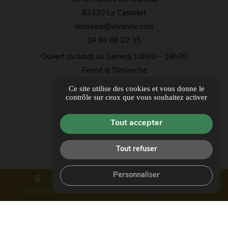
83330 Le Castellet
domaine@vivonne.com
04 84 88 02 35
Ouvert du lundi au Samedi 10h00 – 18h30
Fermé le Dimanche
Ce site utilise des cookies et vous donne le
ITINÉRAIRE
contrôle sur ceux que vous souhaitez activer
Guide local
Tout accepter
Informations complémentaires
Mentions légales
Tout refuser
Politique de confidentialité
Personnaliser
Gestion des cookies
place
mail
call
ITINÉRAIRE
CONTACTEZ-NOUS
04 84 88 02 35