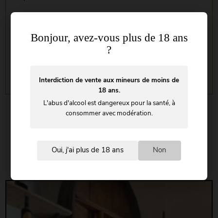
En soumettant ce formulaire, j'accepte que les informations saisies
Bonjour, avez-vous plus de 18 ans
soient traitées par
LA VIVONNE
dans le cadre de ma demande de
contact et de la relation commerciale qui peut en découler.
En
?
savoir plus en consultant notre politique de confidentialité.
*
Interdiction de vente aux mineurs de moins de
18 ans.
L'abus d'alcool est dangereux pour la santé, à
consommer avec modération.
Venez
découvrir
Oui, j'ai plus de 18 ans
Non