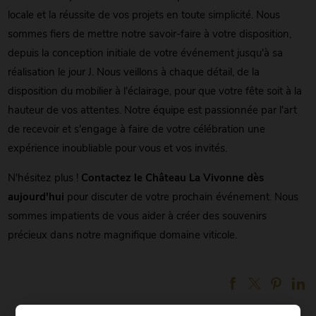
locale et la réussite de vos projets en toute simplicité. Nous
sommes fiers de mettre notre savoir-faire à votre disposition,
depuis la conception initiale de votre événement jusqu'à sa
réalisation le jour J. Nous veillons à chaque détail, de la
disposition du mobilier à l'éclairage, pour que votre fête soit à la
hauteur de vos attentes. Notre équipe est passionnée par l'art
de recevoir et s'engage à faire de votre célébration une
expérience inoubliable pour vous et vos invités.
N'hésitez plus !
Contactez le Château La Vivonne dès
aujourd'hui
pour discuter de votre prochain événement. Nous
sommes impatients de vous aider à créer des souvenirs
précieux dans notre magnifique domaine viticole.