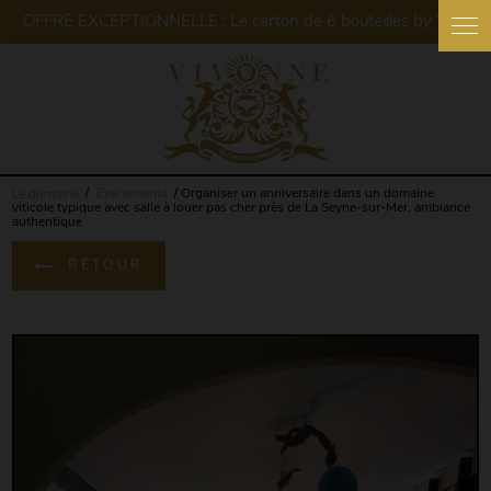
Panneau de gestion des cookies
Le domaine
Evénements
Organiser un anniversaire dans un domaine
viticole typique avec salle à louer pas cher près de La Seyne-sur-Mer, ambiance
authentique
RETOUR