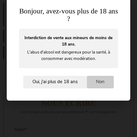
location lieu pour séminaire d'entreprise dans les
Bonjour, avez-vous plus de 18 ans
vignes team building dans le vert autour du vin
paca var entre Toulon et Marseille village médiéval
?
le Castellet
Cherche une petite salle à louer pour un
Interdiction de vente aux mineurs de moins de
anniversaire dans un domaine Toulon Var
18 ans.
Location de lieu pour évènement personnel ou
L'abus d'alcool est dangereux pour la santé, à
professionnel pas chère Toulon
consommer avec modération.
Oui, j'ai plus de 18 ans
Non
NOUS ÉCRIRE
Les champs indiqués par un astérisque (*) sont obligatoires
Nom*