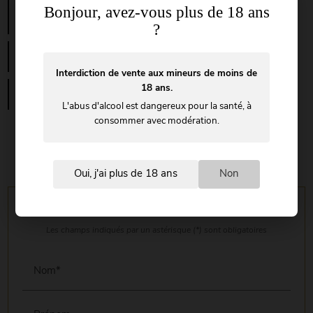
vignes team building dans le vert autour du vin
Bonjour, avez-vous plus de 18 ans
paca var entre Toulon et Marseille village médiéval
le Castellet
?
Cherche une petite salle à louer pour un
anniversaire dans un domaine Toulon Var
Interdiction de vente aux mineurs de moins de
Location de lieu pour évènement personnel ou
18 ans.
professionnel pas chère Toulon
L'abus d'alcool est dangereux pour la santé, à
consommer avec modération.
Oui, j'ai plus de 18 ans
Non
NOUS ÉCRIRE
Les champs indiqués par un astérisque (*) sont obligatoires
Nom*