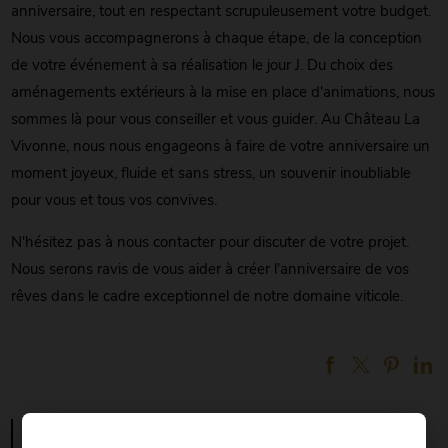
anniversaire, tout en respectant scrupuleusement votre budget.
Nous vous accompagnerons à chaque étape, de la conception
de votre événement à sa réalisation le jour J. Du choix des
aménagements extérieurs à la mise en place d'animations, nous
sommes là pour vous conseiller et vous guider. Au Château La
Vivonne, nous nous engageons à faire de votre anniversaire un
moment joyeux, fluide et sans stress, un souvenir inoubliable
pour vous et tous vos convives.
N'hésitez pas à nous contacter pour discuter de votre projet.
Nous serons ravis de vous aider à créer l'anniversaire de vos
rêves dans le cadre exceptionnel de notre domaine viticole.
location lieu pour séminaire d'entreprise dans les