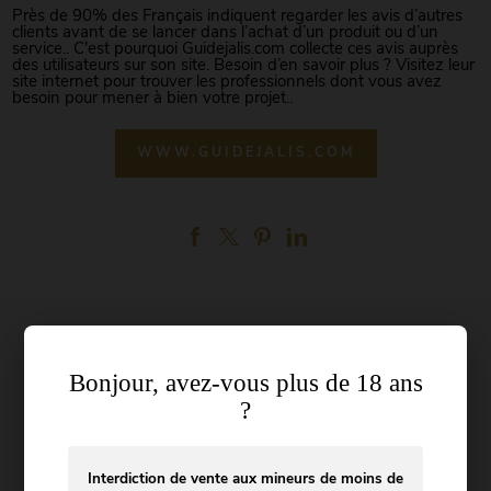
Près de 90% des Français indiquent regarder les avis d’autres
clients avant de se lancer dans l’achat d’un produit ou d’un
service.. C'est pourquoi Guidejalis.com collecte ces avis auprès
des utilisateurs sur son site. Besoin d’en savoir plus ? Visitez leur
site internet pour trouver les professionnels dont vous avez
besoin pour mener à bien votre projet..
WWW.GUIDEJALIS.COM
Bonjour, avez-vous plus de 18 ans
?
Dégustation
Évènements
Interdiction de vente aux mineurs de moins de