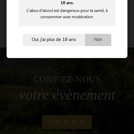
18 ans.
L'abus d'alcool est dangereux pour la santé, à
consommer avec modération.
Visite du domaine
Ouvert 5/7
Oui, j'ai plus de 18 ans
Non
CONFIEZ-NOUS
votre évènement
04 84 88 02 35