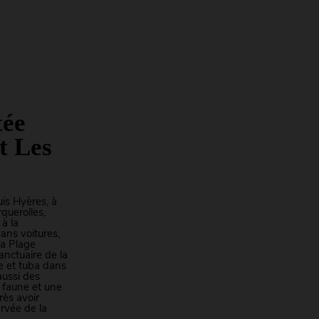
tée
t Les
uis Hyères, à
querolles,
 à la
sans voitures,
la Plage
sanctuaire de la
ue et tuba dans
aussi des
e faune et une
rès avoir
rvée de la