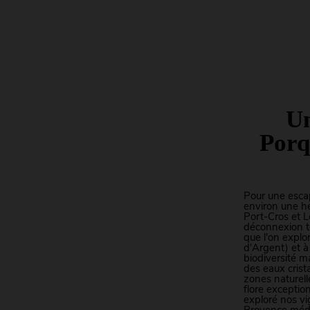
Un
Porq
Pour une escap
environ une h
Port-Cros et L
déconnexion t
que l'on explo
d'Argent) et à
biodiversité m
des eaux crista
zones naturell
flore exceptio
exploré nos vi