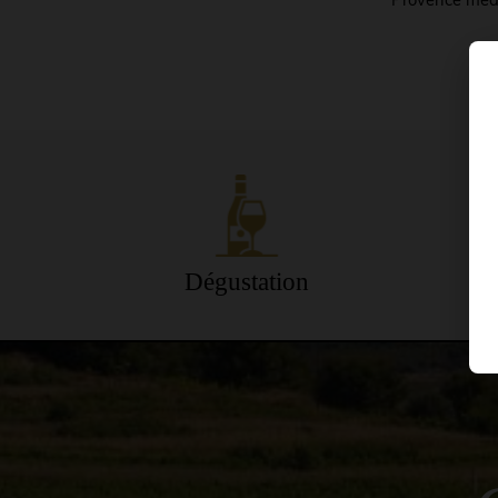
Provence méd
Dégustation