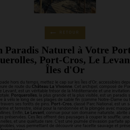
RETOUR
 Paradis Naturel à Votre Por
uerolles, Port-Cros, Le Levan
Îles d'Or
ade hors du temps, mettez le cap sur les Îles d'Or, accessibles dep
eure de route du
Château La Vivonne
. Cet archipel, composé de Por
e Levant, est un véritable trésor de la Méditerranée et une invitation
otale.
Porquerolles
, la plus grande et la plus visitée, est un paradis 
re à vélo le long de ses plages de sable fin (comme Notre-Dame ou 
 travers ses forêts de pins.
Port-Cros
, classé Parc National, est un 
arine et terrestre, idéal pour la randonnée et la plongée avec masq
llines. Enfin,
Le Levant
, connue pour son domaine naturiste, abrite 
es préservées. Ces îles offrent des paysages à couper le souffle, un
nnelles, et une quiétude rare. C'est une journée d'évasion parfaite ap
gnobles, vous permettant de découvrir une facette sauvage et prése