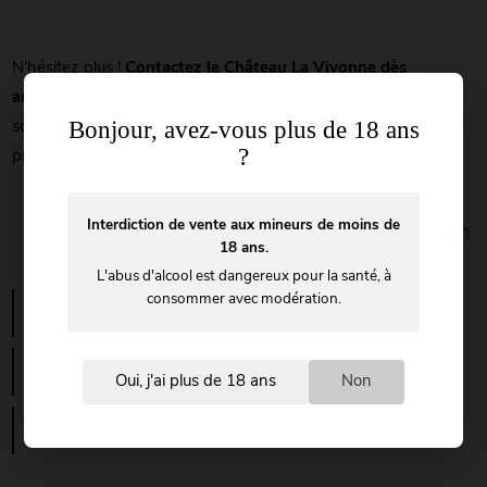
N'hésitez plus !
Contactez le Château La Vivonne dès
aujourd'hui
pour discuter de votre prochain événement. Nous
Bonjour, avez-vous plus de 18 ans
sommes impatients de vous aider à créer des souvenirs
?
précieux dans notre magnifique domaine viticole.
Interdiction de vente aux mineurs de moins de
18 ans.
L'abus d'alcool est dangereux pour la santé, à
consommer avec modération.
Location de lieu pour évènement personnel ou
professionnel pas chère Toulon
Une réception élégante dans un cadre historique
Var
Oui, j'ai plus de 18 ans
Non
Location de salle pour baptême dans un domaine
viticole d'exception au Beausset proche de toulon