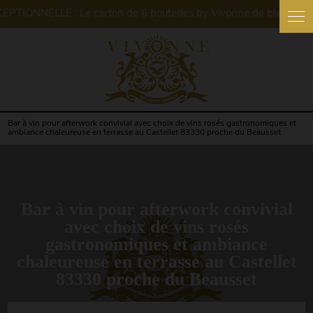
Panneau de gestion des cookies
Bar à vin pour afterwork convivial avec choix de vins rosés gastronomiques et
ambiance chaleureuse en terrasse au Castellet 83330 proche du Beausset
Bar à vin pour afterwork convivial
avec choix de vins rosés
gastronomiques et ambiance
chaleureuse en terrasse au Castellet
83330 proche du Beausset